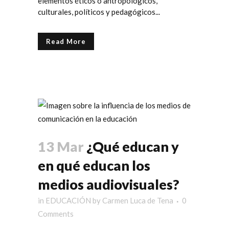
elementos éticos o antropológicos,
culturales, políticos y pedagógicos...
Read More
13 Mar
¿Qué educan y
en qué educan los
medios audiovisuales?
in
EDUCACIÓN
by
Carmen Luca de Tena
0
Comments