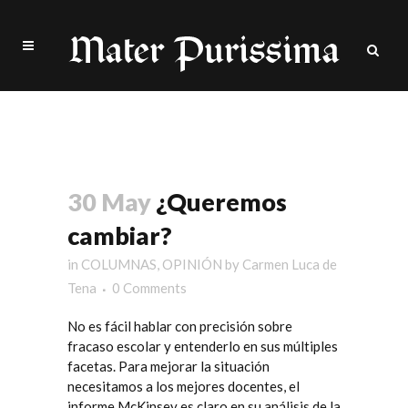
Author: Carmen Luca de
Tena
30 May
¿Queremos
cambiar?
in
COLUMNAS
,
OPINIÓN
by
Carmen Luca de
Tena
0 Comments
No es fácil hablar con precisión sobre
fracaso escolar y entenderlo en sus múltiples
facetas. Para mejorar la situación
necesitamos a los mejores docentes, el
informe McKinsey es claro en su análisis de la