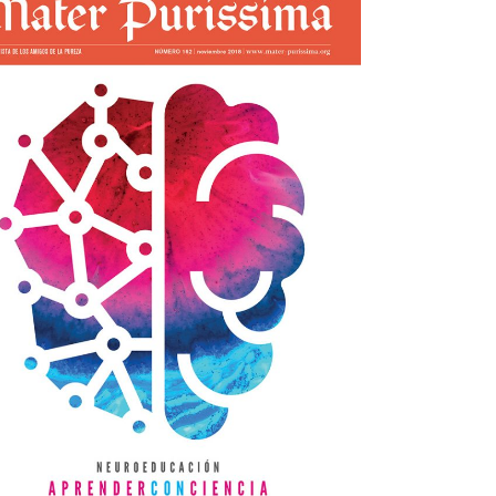
Mater nº162
view