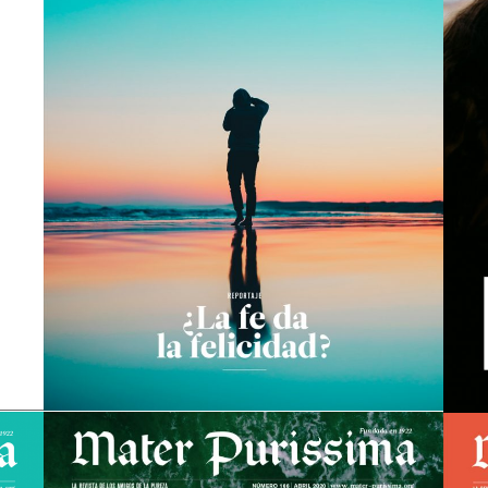
Mater nº169
view