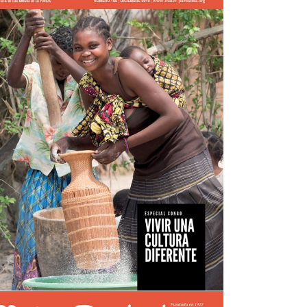
Mater nº165
view