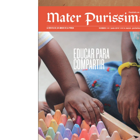
Mater nº161
view