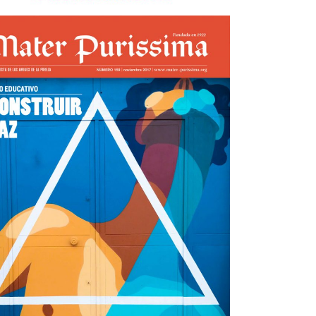
Mater nº159
view