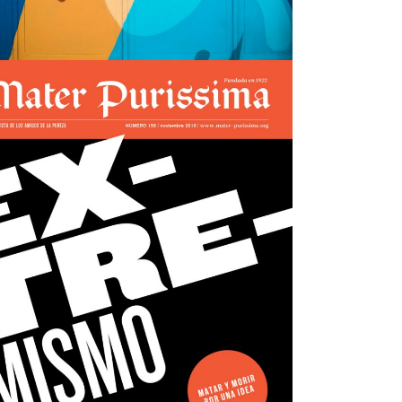
Mater nº156
view