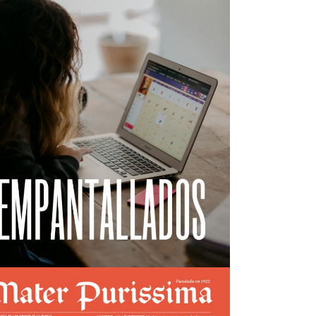
Mater nº168
view