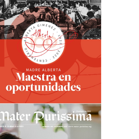
Mater nº171
view