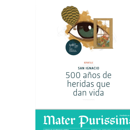
Mater nº170
view