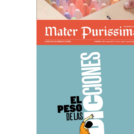
Mater nº158
view