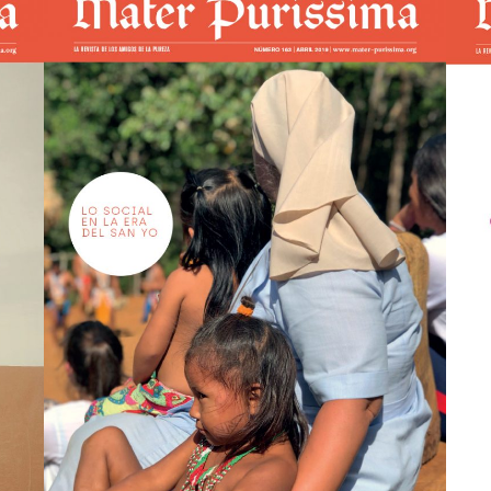
Mater nº163
view