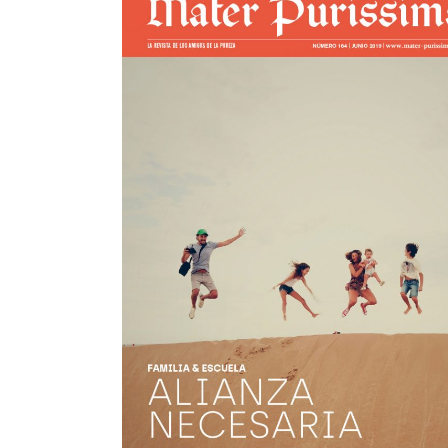
Mater nº164
view