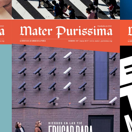
Mater nº157
view