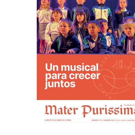
Mater nº173
view