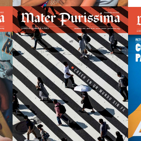
Mater nº160
view