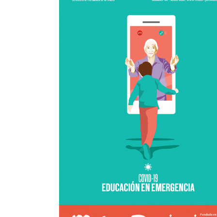
Mater nº167
view