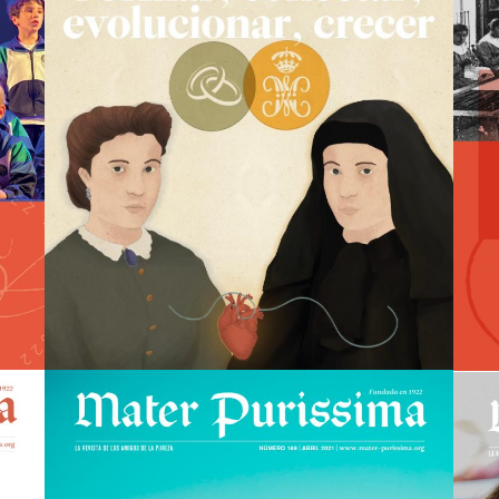
Mater nº172
view