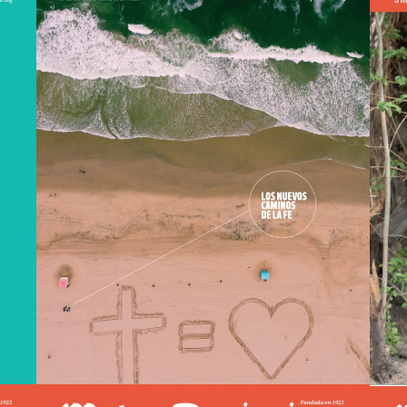
Mater nº166
view