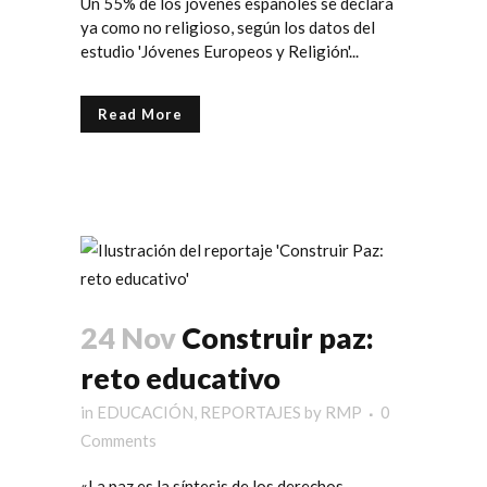
Un 55% de los jóvenes españoles se declara
ya como no religioso, según los datos del
estudio 'Jóvenes Europeos y Religión'...
Read More
24 Nov
Construir paz:
reto educativo
in
EDUCACIÓN
,
REPORTAJES
by
RMP
0
Comments
«La paz es la síntesis de los derechos