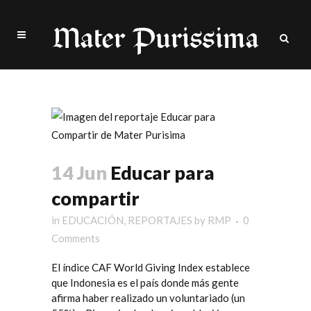
EDUCACIÓN
14 Jun
Educar para
compartir
in
EDUCACIÓN
,
REPORTAJES
by
RMP
0
Comments
El índice CAF World Giving Index establece
que Indonesia es el país donde más gente
afirma haber realizado un voluntariado (un