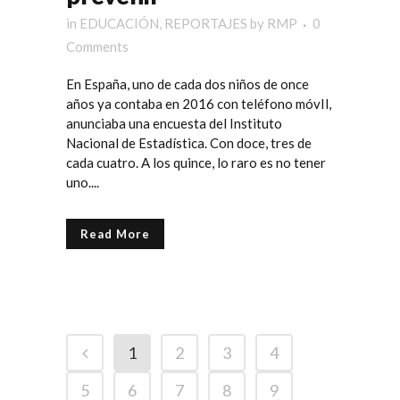
in
EDUCACIÓN
,
REPORTAJES
by
RMP
0
Comments
En España, uno de cada dos niños de once
años ya contaba en 2016 con teléfono móvIl,
anunciaba una encuesta del Instituto
Nacional de Estadística. Con doce, tres de
cada cuatro. A los quince, lo raro es no tener
uno....
Read More
1
2
3
4
5
6
7
8
9