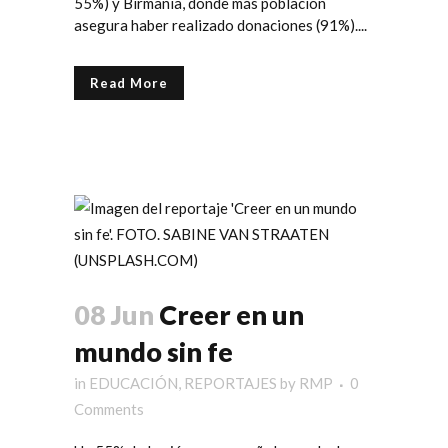
55%) y Birmania, donde más población
asegura haber realizado donaciones (91%)....
Read More
08 Jun
Creer en un
mundo sin fe
in
EDUCACIÓN
,
REPORTAJES
by
RMP
0
Comments