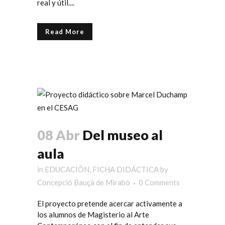
real y útil....
Read More
08 Abr
Del museo al
aula
in
EDUCACIÓN
,
FICHA DIDÁCTICA
by
Concepció Bauçà de Mirabò
0 Comments
El proyecto pretende acercar activamente a
los alumnos de Magisterio al Arte