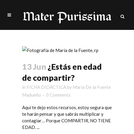
FICHA DIDÁCTICA
13 Jun
¿Estás en edad
de compartir?
in
FICHA DIDÁCTICA
by
María De la Fuente
Madueño
0 Comments
Aquí te dejo estos recursos, estoy segura que
te harán pensar y que sabrás multiplicar y
contagiar… Porque COMPARTIR, NO TIENE
EDAD. ...