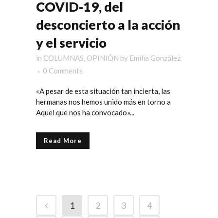
COVID-19, del
desconcierto a la acción
y el servicio
in
COLUMNAS
,
OPINIÓN
by
Emilia González
0 Comments
«A pesar de esta situación tan incierta, las
hermanas nos hemos unido más en torno a
Aquel que nos ha convocado»...
Read More
1
2
3
4