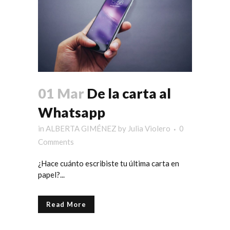
01 Mar
De la carta al
Whatsapp
in
ALBERTA GIMÉNEZ
by
Julia Violero
0
Comments
¿Hace cuánto escribiste tu última carta en
papel?...
Read More