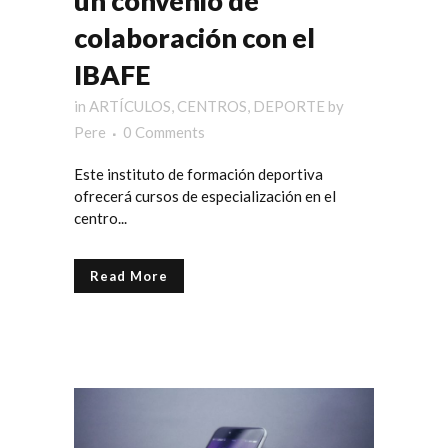
un convenio de
colaboración con el
IBAFE
in
ARTÍCULOS
,
CENTROS
,
DEPORTE
by
Pere
0 Comments
Este instituto de formación deportiva
ofrecerá cursos de especialización en el
centro...
Read More