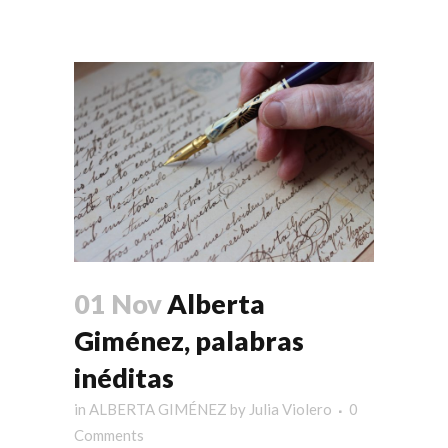
01 Nov
Alberta
Giménez, palabras
inéditas
in
ALBERTA GIMÉNEZ
by
Julia Violero
0
Comments