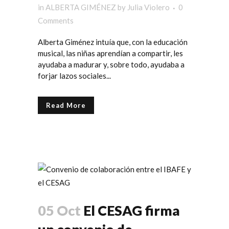
in
ALBERTA GIMÉNEZ
by
Julia Violero
0
Comments
Alberta Giménez intuía que, con la educación
musical, las niñas aprendían a compartir, les
ayudaba a madurar y, sobre todo, ayudaba a
forjar lazos sociales...
Read More
05 Oct
El CESAG firma