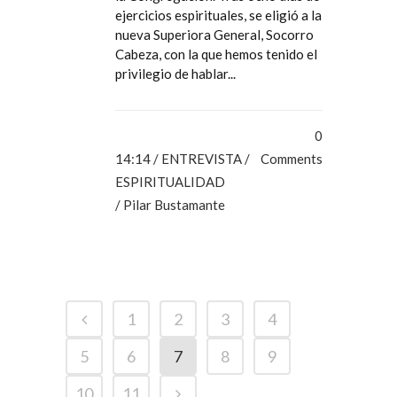
ejercicios espirituales, se eligió a la
nueva Superiora General, Socorro
Cabeza, con la que hemos tenido el
privilegio de hablar...
0
14:14 /
ENTREVISTA
/
Comments
ESPIRITUALIDAD
/ Pilar Bustamante
1
2
3
4
5
6
7
8
9
10
11