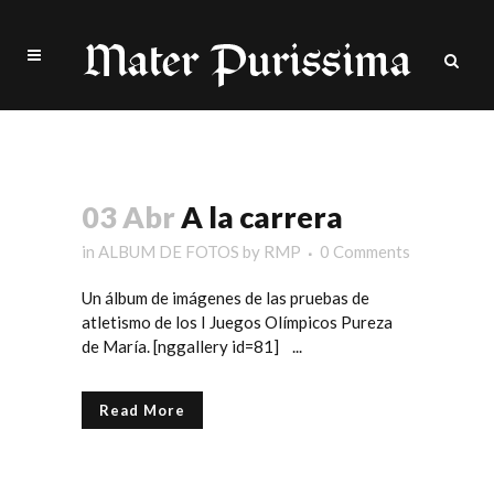
olímpicos Tag
03 Abr
A la carrera
in
ALBUM DE FOTOS
by
RMP
0 Comments
Un álbum de imágenes de las pruebas de
atletismo de los I Juegos Olímpicos Pureza
de María. [nggallery id=81] ...
Read More