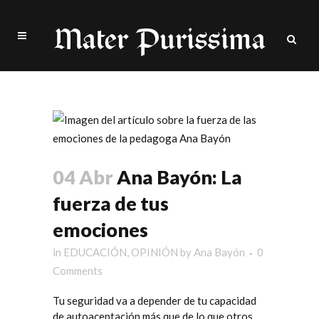
fuerza Tag
04 Abr
Ana Bayón: La
fuerza de tus
emociones
in
EDUCACIÓN
,
OPINIÓN
by
Ana Bayón
0
Comments
Tu seguridad va a depender de tu capacidad
de autoaceptación más que de lo que otros