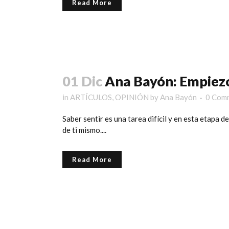
Read More
01 Dic
Ana Bayón: Empiezo 
in
ARTÍCULOS
,
OPINIÓN
by
Ana Bayón
0 Com
Saber sentir es una tarea difícil y en esta etapa
de ti mismo....
Read More