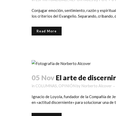
Conjugar emoción, sentimiento, razón y espiritual
los criterios del Evangelio. Separando, cribando, d
Read More
05 Nov
El arte de discernir
in
COLUMNAS
,
OPINIÓN
by
Norberto Alcover
Ignacio de Loyola, fundador de la Compañía de Jesú
en «actitud discerniente» para solucionar una de t