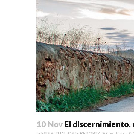
10 Nov
El discernimiento,
in
ESPIRITUALIDAD
,
REPORTAJES
by
Pere
0 