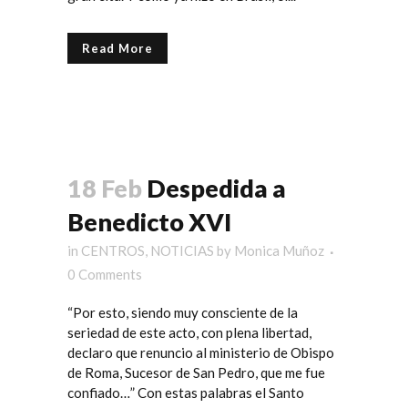
Read More
18 Feb
Despedida a
Benedicto XVI
in
CENTROS
,
NOTICIAS
by
Monica Muñoz
0 Comments
“Por esto, siendo muy consciente de la
seriedad de este acto, con plena libertad,
declaro que renuncio al ministerio de Obispo
de Roma, Sucesor de San Pedro, que me fue
confiado…” Con estas palabras el Santo