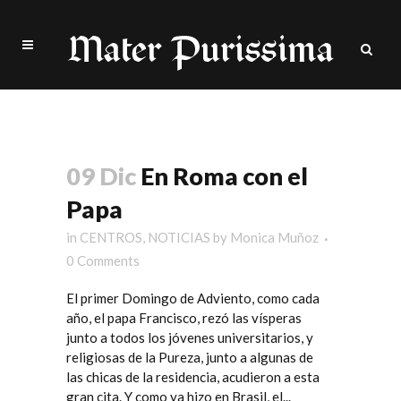
Author: Monica Muñoz
09 Dic
En Roma con el
Papa
in
CENTROS
,
NOTICIAS
by
Monica Muñoz
0 Comments
El primer Domingo de Adviento, como cada
año, el papa Francisco, rezó las vísperas
junto a todos los jóvenes universitarios, y
religiosas de la Pureza, junto a algunas de
las chicas de la residencia, acudieron a esta
gran cita. Y como ya hizo en Brasil, el...