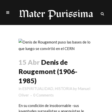
Author: Manuel Oliver
15 Abr
Denis de
Rougemont (1906-
1985)
in
ESPIRITUALIDAD
,
HISTORIA
by
Manuel
Oliver
0 Comments
En su condición de insobornable -sus
juventudes surrealistas y anarquistas le