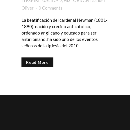
in
ESPIRITUALIDAD
,
HISTORIA
by
Manuel
Oliver
0 Comments
La beatificación del cardenal Newman (1801-
1890), nacido y crecido anticatólico,
ordenado anglicano y educado para ser
antirromano, ha sido uno de los eventos
señeros de la Iglesia del 2010...
Read More