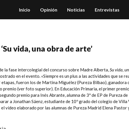
Inicio
Opinión
Noticias
Entrevistas
‘Su vida, una obra de arte’
de la fase intercolegial del concurso sobre Madre Alberta,
Su vida, u
ostrado en el evento. «Siempre es un plus a las actividades que se re
 etapas, fueron los de
Martina Miguélez
(
Pureza Bilbao
), ganadora
mo premio (ver foto superior). En Educación Primaria, el primer premi
l segundo premio para Inés Abrante, alumna de 3º de EP de
Pureza de
 parar a Jonathan Sáenz, estudiante de 10º grado del colegio de Vill
 el vídeo elaborado por las alumnas de
Pureza Madrid
Elena Pastor y
ria