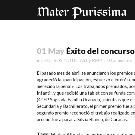
01 May
Éxito del concurso 
in
CENTROS
,
NOTICIAS
by
RMP
0 Comments
El pasado mes de abril se anunciaron los premios 
agradeció la «participación, esfuerzo e interés» m
merecido la pena!». Los trabajados premiados, por
Infantil, y que recibió una tablet con su funda co
(4º EP
Sagrada Familia Granada
), mientras que e
Secundaria y Bachillerato, el primer premio fue a
segundo premio reconoció el trabajo realizado en
premio fue a parar a Silvia Blanco, de Caracas.
Tags:
Madre Alberta
,
premios
,
pureza de ma