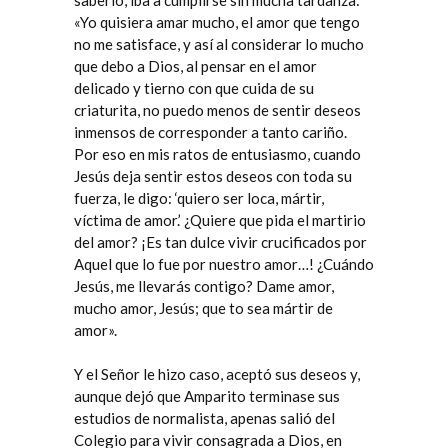
saberlo, iba a cumplirse sin mucha tardanza:
«Yo quisiera amar mucho, el amor que tengo
no me satisface, y así al considerar lo mucho
que debo a Dios, al pensar en el amor
delicado y tierno con que cuida de su
criaturita, no puedo menos de sentir deseos
inmensos de corresponder a tanto cariño.
Por eso en mis ratos de entusiasmo, cuando
Jesús deja sentir estos deseos con toda su
fuerza, le digo: ‘quiero ser loca, mártir,
víctima de amor.’ ¿Quiere que pida el martirio
del amor? ¡Es tan dulce vivir crucificados por
Aquel que lo fue por nuestro amor…! ¿Cuándo
Jesús, me llevarás contigo? Dame amor,
mucho amor, Jesús; que to sea mártir de
amor».
Y el Señor le hizo caso, aceptó sus deseos y,
aunque dejó que Amparito terminase sus
estudios de normalista, apenas salió del
Colegio para vivir consagrada a Dios, en