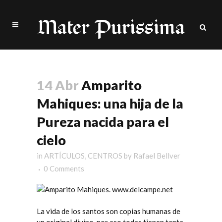
14 Abr
Amparito
Mahiques: una hija de la
Pureza nacida para el
cielo
in
ARTÍCULOS
,
CENTROS
by
Rafael Bellver
0 Comments
La vida de los santos son copias humanas de