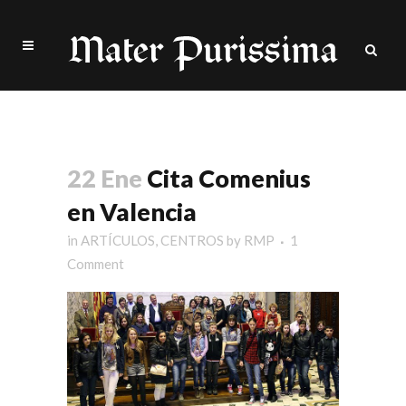
Cita Comenius en Valencia
22 Ene
Cita Comenius
en Valencia
in
ARTÍCULOS
,
CENTROS
by
RMP
1
Comment