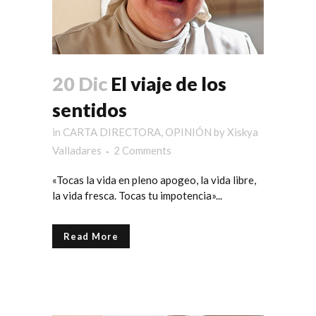
20 Dic
El viaje de los
sentidos
in
CARTA DIRECTORA
,
OPINIÓN
by
Xiskya
Valladares
2 Comments
«Tocas la vida en pleno apogeo, la vida libre,
la vida fresca. Tocas tu impotencia»...
Read More