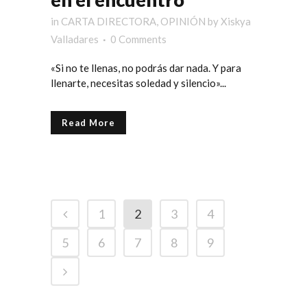
in
CARTA DIRECTORA
,
OPINIÓN
by
Xiskya
Valladares
0 Comments
«Si no te llenas, no podrás dar nada. Y para
llenarte, necesitas soledad y silencio»...
Read More
1
2
3
4
5
6
7
8
9