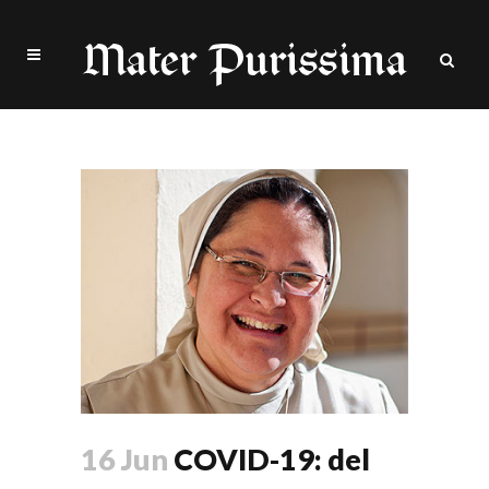
xiskya valladares Tag
16 Jun
COVID-19: del