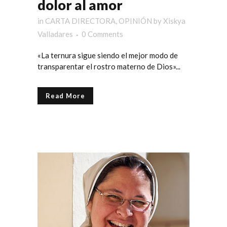
dolor al amor
in
CARTA DIRECTORA
,
OPINIÓN
by
Xiskya
Valladares
0 Comments
«La ternura sigue siendo el mejor modo de
transparentar el rostro materno de Dios»...
Read More