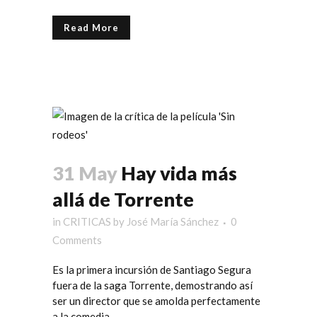
Read More
31 May
Hay vida más
allá de Torrente
in
CRITICAS
by
José María Sánchez
0
Comments
Es la primera incursión de Santiago Segura
fuera de la saga Torrente, demostrando así
ser un director que se amolda perfectamente
a la comedia...