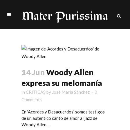
Sin Rodeos Tag
14 Jun
Woody Allen
expresa su melomanía
in
CRITICAS
by
José María Sánchez
0
Comments
En 'Acordes y Desacuerdos' somos testigos
de un auténtico canto de amor al jazz de
Woody Allen...