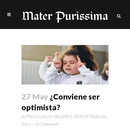
positiva Tag
27 May
¿Conviene ser
optimista?
in
PSICOLOGIA-VALORES
,
REPORTAJES
by
Pere
0 Comments