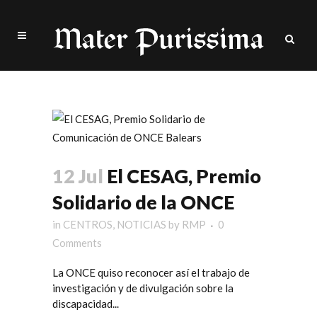
once Tag
12 Jul
El CESAG, Premio
Solidario de la ONCE
in
CENTROS
,
NOTICIAS
by
RMP
0
Comments
La ONCE quiso reconocer así el trabajo de
investigación y de divulgación sobre la
discapacidad...