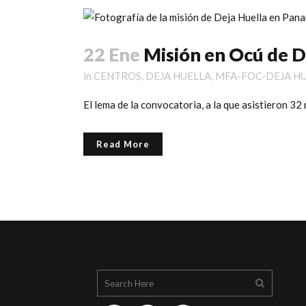
22 Ene
Misión en Ocú de 
in
CENTROS
,
DEJA HUELLA
,
MFA-FOC-DEJA H
El lema de la convocatoria, a la que asistieron 32 m
Read More