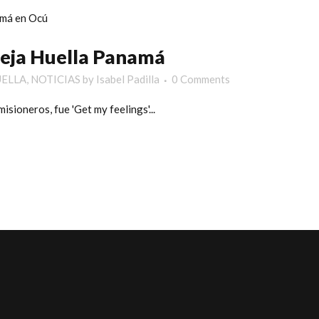
Deja Huella Panamá
UELLA
,
NOTICIAS
by
Isabel Padilla
0 Comments
isioneros, fue 'Get my feelings'...