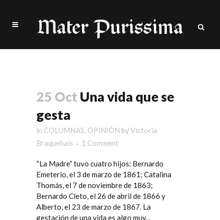
Maternidad Tag
25 Oct
Una vida que se
gesta
in
COLUMNAS
,
OPINIÓN
by
Victoria
Braquehais
1 Comment
“La Madre” tuvo cuatro hijos: Bernardo
Emeterio, el 3 de marzo de 1861; Catalina
Thomás, el 7 de noviembre de 1863;
Bernardo Cleto, el 26 de abril de 1866 y
Alberto, el 23 de marzo de 1867. La
gestación de una vida es algo muy...