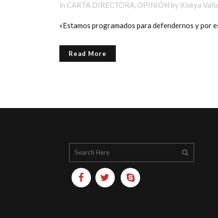
in
CARTA DIRECTORA
,
OPINIÓN
by
Xiskya Vall
«Estamos programados para defendernos y por eso v
Read More