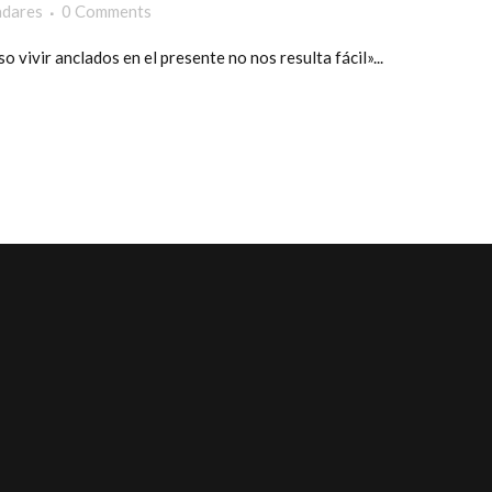
adares
0 Comments
ivir anclados en el presente no nos resulta fácil»...