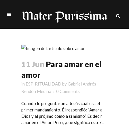
gabriel andrés rendón Tag
11 Jun
Para amar en el
amor
in
ESPIRITUALIDAD
by
Gabriel Andrés
Rendón Medina
0 Comments
Cuando le preguntaron a Jesús cuál era el
primer mandamiento, Él respondió: “Amar a
Dios y al prójimo como a sí mismo”. Es decir
amar en el Amor. Pero, ¿qué significa esto?...