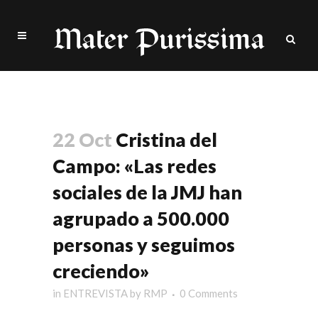
community manager Tag
22 Oct
Cristina del
Campo: «Las redes
sociales de la JMJ han
agrupado a 500.000
personas y seguimos
creciendo»
in
ENTREVISTA
by
RMP
0 Comments