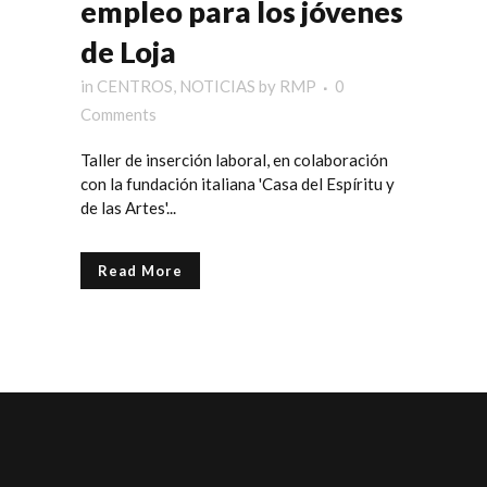
empleo para los jóvenes
de Loja
in
CENTROS
,
NOTICIAS
by
RMP
0
Comments
Taller de inserción laboral, en colaboración
con la fundación italiana 'Casa del Espíritu y
de las Artes'...
Read More