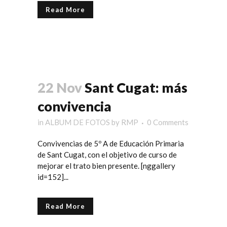
Read More
22 Nov
Sant Cugat: más
convivencia
in
ALBUM DE FOTOS
by
RMP
0 Comments
Convivencias de 5º A de Educación Primaria
de Sant Cugat, con el objetivo de curso de
mejorar el trato bien presente. [nggallery
id=152]...
Read More