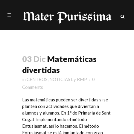
Blog
03 Dic
Matemáticas
divertidas
in
CENTROS
,
NOTICIAS
by
RMP
0
Comments
Las matemáticas pueden ser divertidas si se
plantea con actividades que diviertan a
alumnos y alumnos. En 1º de Primaria de Sant
Cugat, implementando el método
Entusiasmat, así lo hacemos. El método
Entusiasmat se está implantado con gran