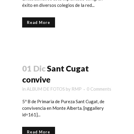
éxito en diversos colegios de la red...
Read More
01 Dic
Sant Cugat
convive
in
ALBUM DE FOTOS
by
RMP
0 Comments
5º B de Primaria de Pureza Sant Cugat, de
convivencia en Monte Alberta. [nggallery
id=161]...
Read More