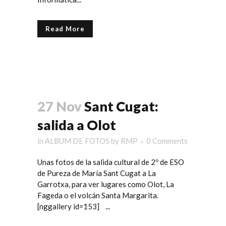
Read More
27 Nov
Sant Cugat:
salida a Olot
in
ALBUM DE FOTOS
by
RMP
0 Comments
Unas fotos de la salida cultural de 2º de ESO
de Pureza de María Sant Cugat a La
Garrotxa, para ver lugares como Olot, La
Fageda o el volcán Santa Margarita.
[nggallery id=153] ...