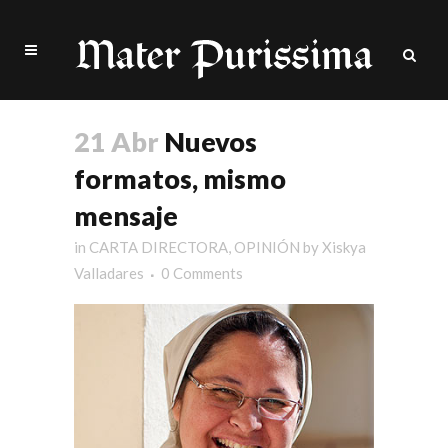
21 Abr
Nuevos
formatos, mismo
mensaje
in
CARTA DIRECTORA
,
OPINIÓN
by
Xiskya
Valladares
0 Comments