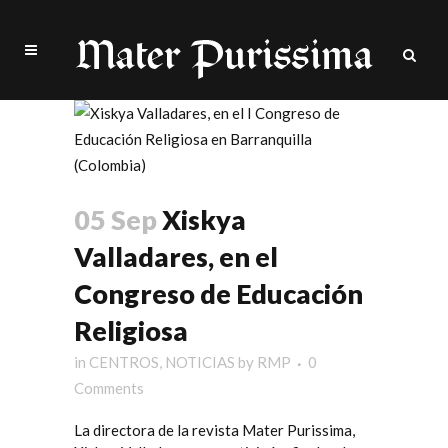
05 Sep
Xiskya
Valladares, en el
Congreso de Educación
Religiosa
in
CENTROS
,
NOTICIAS
by
RMP
0
Comments
La directora de la revista
Mater Purissima
,