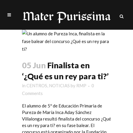
05 Jun
Finalista en
‘¿Qué es un rey para ti?’
in
CENTROS
,
NOTICIAS
by
RMP
0
Comments
El alumno de 5º de Educación Primaria de
Pureza de María Inca
Aday Sánchez
Villalonga resultó finalista del concurso ¿Qué
es un rey para ti? en su fase balear
. El
concurso está organizado por la
Fundación