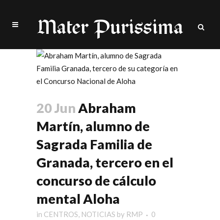
20 Jun
Abraham
Martín, alumno de
Sagrada Familia de
Granada, tercero en el
concurso de cálculo
mental Aloha
in
CENTROS
,
NOTICIAS
by
RMP
0