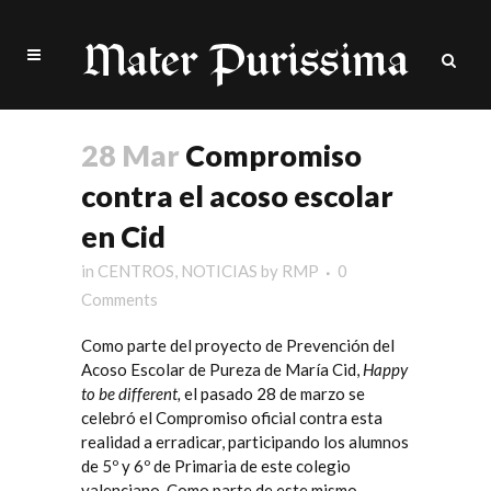
28 Mar
Compromiso
contra el acoso escolar
en Cid
in
CENTROS
,
NOTICIAS
by
RMP
0
Comments
Como parte del proyecto de Prevención del
Acoso Escolar de
Pureza de María Cid
,
Happy
to be different,
el pasado 28 de marzo se
celebró el Compromiso oficial contra esta
realidad a erradicar, participando los alumnos
de 5º y 6º de Primaria de este colegio
valenciano. Como parte de este mismo