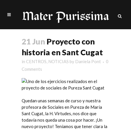
21 Jun
Proyecto con
historia en Sant Cugat
in
CENTROS
,
NOTICIAS
by
Daniela Pont
0
Comments
Quedan unas semanas de curso y nuestra
profesora de Sociales en
Pureza de María
Sant Cugat
, la H. Virtudes, nos dice que
todavía nos queda una cosa por hacer. ¡Un
nuevo proyecto! Teníamos que tener clara la