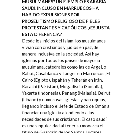
MUSULMANES? UN EJEMPLO ES ARABIA
SAUDÍ. INCLUSO EN MARRUECOS HA
HABIDO EXPULSIONES POR
PROSELITISMO RELIGIOSO DE FIELES
PROTESTANTES Y CATÓLICOS. ¿ES JUSTA
ESTA DIFERENCIA?
Desde los inicios del Islam, los musulmanes
vivían con cristianos y judíos en paz, de
manera inclusiva en la sociedad. Así hay
iglesias por todos los países de mayoría
musulmana, catedrales como las de Argel, o
Rabat, Casablanca y Tánger en Marruecos, El
Cairo (Egipto), Ispahán y Teherán en Irán,
Karachi (Pakistán), Mogadiscio (Somalia),
Yakarta (Indonesia), Penang (Malasia), Beirut
(Líbano) y numerosas iglesias y parroquias,
llegando incluso el Jefe de Estado de Omán a
financiar una iglesia atendiendo a las
necesidades de sus cristianos. El caso saudí
es una singularidad al tener su monarca el
título de Guardián de los Santos Lugares,