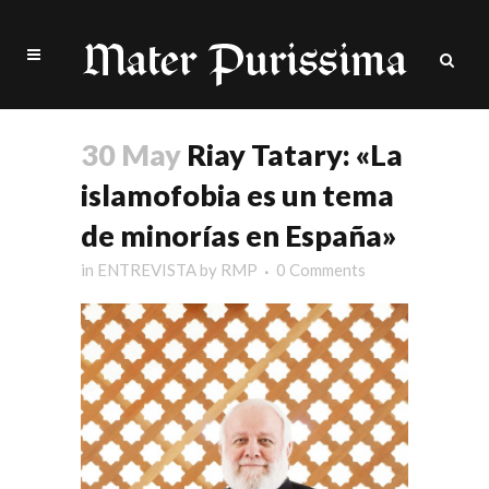
30 May
Riay Tatary: «La
islamofobia es un tema
de minorías en España»
in
ENTREVISTA
by
RMP
0 Comments