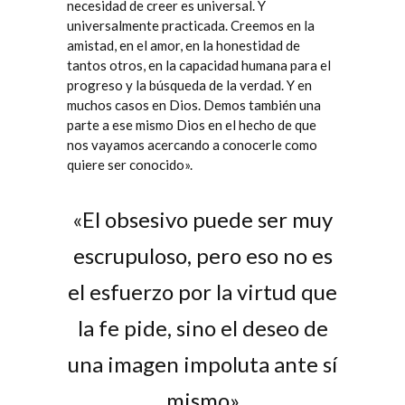
necesidad de creer es universal. Y
universalmente practicada. Creemos en la
amistad, en el amor, en la honestidad de
tantos otros, en la capacidad humana para el
progreso y la búsqueda de la verdad. Y en
muchos casos en Dios. Demos también una
parte a ese mismo Dios en el hecho de que
nos vayamos acercando a conocerle como
quiere ser conocido».
 (con
«El obsesivo puede ser muy
«Hay q
ntes
escrupuloso, pero eso no es
en la
a,
el esfuerzo por la virtud que
nuest
idas,
la fe pide, sino el deseo de
viv
zadas»
una imagen impoluta ante sí
espir
mismo»
pe