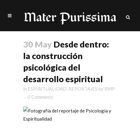
30 May
Desde dentro:
la construcción
psicológica del
desarrollo espiritual
in
ESPIRITUALIDAD
,
REPORTAJES
by
RMP
0 Comments