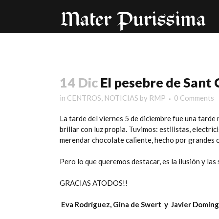
14 Dic
El pesebre de Sant
in
CENTROS
,
NOTICIAS
by
RMP
0 Comments
La tarde del viernes 5 de diciembre fue una tarde
brillar con luz propia. Tuvimos: estilistas, electr
merendar chocolate caliente, hecho por grandes c
Pero lo que queremos destacar, es la ilusión y la
GRACIAS ATODOS!!
Eva Rodríguez, Gina de Swert y Javier Domín