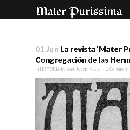
01 Jun
La revista ‘Mater P
Congregación de las Herm
in
HISTORIA
by
Joan Josep Matas
1 Comment