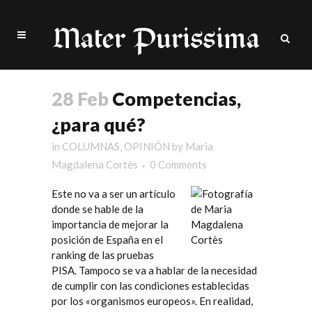
28 Feb
Competencias,
¿para qué?
in
COLUMNAS
,
OPINIÓN
by
Maria
Magdalena Cortès
0 Comments
Este no va a ser un artículo
donde se hable de la
importancia de mejorar la
posición de España en el
ranking de las pruebas
PISA. Tampoco se va a hablar de la necesidad
de cumplir con las condiciones establecidas
por los «organismos europeos». En realidad,