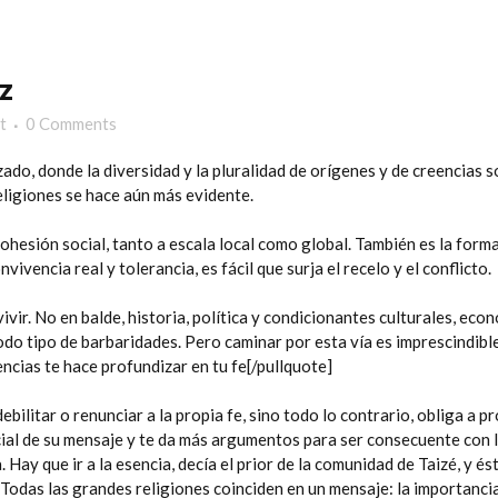
z
t
0 Comments
ado, donde la diversidad y la pluralidad de orígenes y de creencias s
religiones se hace aún más evidente.
 cohesión social, tanto a escala local como global. También es la form
ivencia real y tolerancia, es fácil que surja el recelo y el conflicto.
e vivir. No en balde, historia, política y condicionantes culturales, e
todo tipo de barbaridades. Pero caminar por esta vía es imprescindib
ncias te hace profundizar en tu fe[/pullquote]
ebilitar o renunciar a la propia fe, sino todo lo contrario, obliga a 
cial de su mensaje y te da más argumentos para ser consecuente con l
Hay que ir a la esencia, decía el prior de la comunidad de Taizé, y és
 Todas las grandes religiones coinciden en un mensaje: la importancia