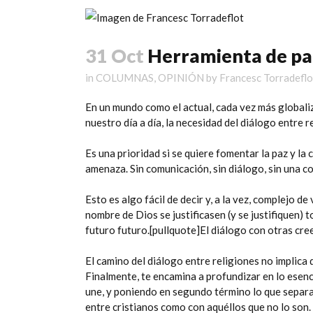
31 Oct
Herramienta de pa
in
COLUMNAS
,
OPINIÓN
by
Francesc Torradeflo
En un mundo como el actual, cada vez más globaliz
nuestro día a día, la necesidad del diálogo entre 
Es una prioridad si se quiere fomentar la paz y la
amenaza. Sin comunicación, sin diálogo, sin una conv
Esto es algo fácil de decir y, a la vez, complejo d
nombre de Dios se justificasen (y se justifiquen) 
futuro futuro.[pullquote]El diálogo con otras cree
El camino del diálogo entre religiones no implica d
Finalmente, te encamina a profundizar en lo esen
une, y poniendo en segundo término lo que separa. 
entre cristianos como con aquéllos que no lo son.