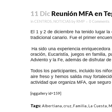
11 Dic
Reunión MFA en Te
in
CENTROS
,
NOTICIAS
by
RMP
0 Comments
El 1 y 2 de diciembre ha tenido lugar la
tradicional canario.
Fue el primer encuent
Ha sido una experiencia enriquecedora
oración, Eucaristía, juegos en familia, 
Adviento y la Fe, además de disfrutar d
Todos los participantes, incluido los ni
aire freso y hemos salida muy fortaleci
actividad que organiza MFA, que seguro 
[nggallery id=159]
Tags:
Albertiana
,
cruz
,
Familia
,
La Cuesta
,
M