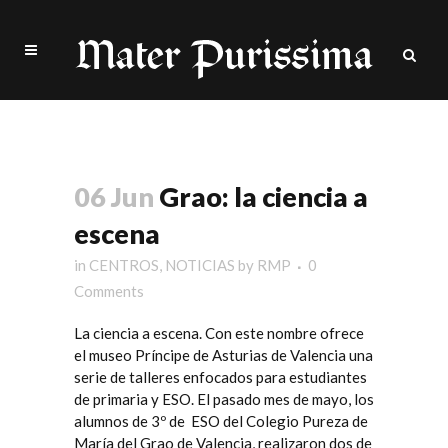
Grao: la ciencia a escena
06 Jun
Grao: la ciencia a
escena
in
CENTROS
,
NOTICIAS
by
RMP
0
Comments
La ciencia a escena. Con este nombre ofrece
el
museo Príncipe de Asturias
de Valencia una
serie de talleres enfocados para estudiantes
de primaria y ESO. El pasado mes de mayo, los
alumnos de 3º de ESO del
Colegio Pureza de
María del Gra
o de Valencia, realizaron dos de