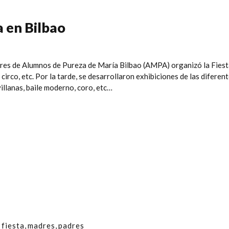
a en Bilbao
dres de Alumnos de
Pureza de María Bilbao
(AMPA)
organizó la Fiest
 circo, etc. Por la tarde, se desarrollaron exhibiciones de las difer
evillanas, baile moderno, coro, etc…
,
fiesta
,
madres
,
padres