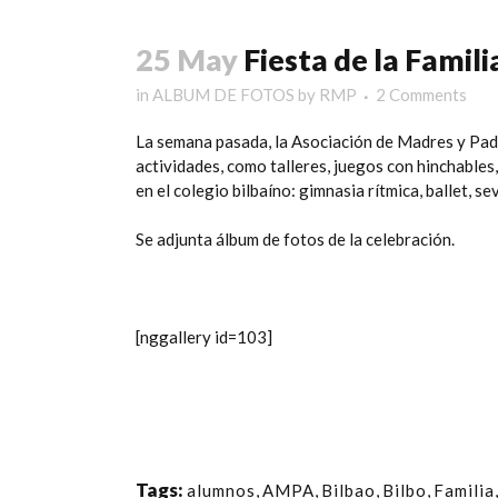
25 May
Fiesta de la Famili
in
ALBUM DE FOTOS
by
RMP
2 Comments
La semana pasada, la Asociación de Madres y Pa
actividades, como talleres, juegos con hinchables,
en el colegio bilbaíno: gimnasia rítmica, ballet, s
Se adjunta álbum de fotos de la celebración.
[nggallery id=103]
Tags:
alumnos
,
AMPA
,
Bilbao
,
Bilbo
,
Familia