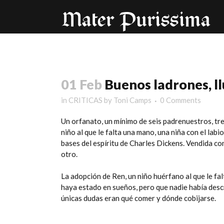
01 Feb
Buenos ladrones, ll
in
CRITICAS
by
Toni Camps
0 Comments
Un orfanato, un mínimo de seis padrenuestros, tre
niño al que le falta una mano, una niña con el labi
bases del espíritu de Charles Dickens. Vendida c
otro.
La adopción de Ren, un niño huérfano al que le fal
haya estado en sueños, pero que nadie había descri
únicas dudas eran qué comer y dónde cobijarse.