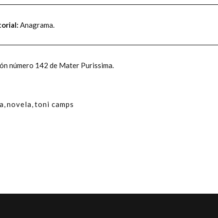
orial:
Anagrama.
ición número 142 de Mater Purissima.
ra
,
novela
,
toni camps