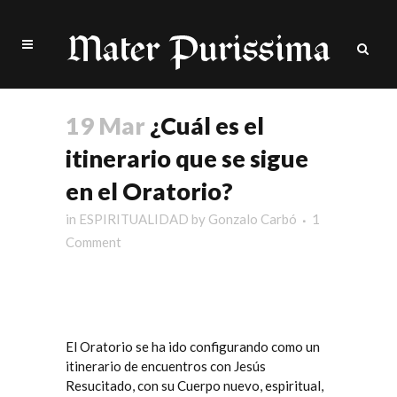
19 Mar
¿Cuál es el
itinerario que se sigue
en el Oratorio?
in
ESPIRITUALIDAD
by
Gonzalo Carbó
1
Comment
El Oratorio se ha ido configurando como un
itinerario de encuentros con Jesús
Resucitado, con su Cuerpo nuevo, espiritual,