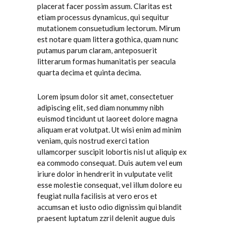
placerat facer possim assum. Claritas est
etiam processus dynamicus, qui sequitur
mutationem consuetudium lectorum. Mirum
est notare quam littera gothica, quam nunc
putamus parum claram, anteposuerit
litterarum formas humanitatis per seacula
quarta decima et quinta decima.
Lorem ipsum dolor sit amet, consectetuer
adipiscing elit, sed diam nonummy nibh
euismod tincidunt ut laoreet dolore magna
aliquam erat volutpat. Ut wisi enim ad minim
veniam, quis nostrud exerci tation
ullamcorper suscipit lobortis nisl ut aliquip ex
ea commodo consequat. Duis autem vel eum
iriure dolor in hendrerit in vulputate velit
esse molestie consequat, vel illum dolore eu
feugiat nulla facilisis at vero eros et
accumsan et iusto odio dignissim qui blandit
praesent luptatum zzril delenit augue duis