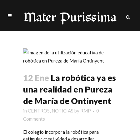
resolución problemas Tag
12 Ene
La robótica ya es
una realidad en Pureza
de María de Ontinyent
in
CENTROS
,
NOTICIAS
by
RMP
0
Comments
El colegio incorpora la robótica para
estimular creatividad y desarrollar