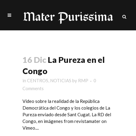
RD Congo Tag
16 Dic
La Pureza en el
Congo
in
CENTROS
,
NOTICIAS
by
RMP
0
Comments
Vídeo sobre la realidad de la República
Democrática del Congo y los colegios de La
Pureza enviado desde Sant Cugat. La RD del
Congo, en imágenes from revistamater on
Vimeo....