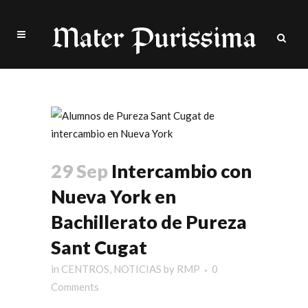
nueva york Tag
29 Sep
Intercambio con
Nueva York en
Bachillerato de Pureza
Sant Cugat
in
CENTROS
,
NOTICIAS
by
RMP
0
Comments