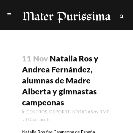
Natalia Ros Vaquer Tag
11 Nov
Natalia Ros y
Andrea Fernández,
alumnas de Madre
Alberta y gimnastas
campeonas
in
CENTROS
,
DEPORTE
,
NOTICIAS
by
RMP
0 Comments
Natalia Ros fue Campeona de España