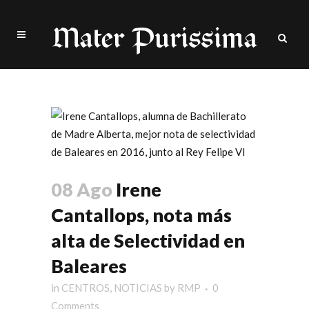
Irene Cantallops Tag
08 Ago
Irene
Cantallops, nota más
alta de Selectividad en
Baleares
in
CENTROS
,
NOTICIAS
by
RMP
0
Comments