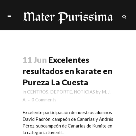
David Padrón Tag
11 Jun
Excelentes
resultados en karate en
Pureza La Cuesta
in
CENTROS
,
DEPORTE
,
NOTICIAS
by
M. J.
A.
0 Comments
Excelente participación de nuestros alumnos
David Padrón, campeón de Canarias y Andrés
Pérez, subcampeón de Canarias de Kumite en
la categoría Juvenil...